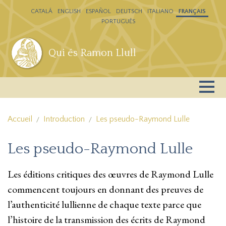
Aller au contenu principal
CATALÁ
ENGLISH
ESPAÑOL
DEUTSCH
ITALIANO
FRANÇAIS
PORTUGUÊS
Qui és Ramon Llull
Accueil
Introduction
Les pseudo-Raymond Lulle
Les pseudo-Raymond Lulle
Les éditions critiques des œuvres de Raymond Lulle
commencent toujours en donnant des preuves de
l’authenticité lullienne de chaque texte parce que
l’histoire de la transmission des écrits de Raymond