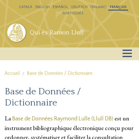
Aller au contenu principal
CATALÁ
ENGLISH
ESPAÑOL
DEUTSCH
ITALIANO
FRANÇAIS
PORTUGUÊS
Qui és Ramon Llull
Accueil
Base de Données / Dictionnaire
Base de Données /
Dictionnaire
La
est un
Base de Données Raymond Lulle (Llull DB)
instrument bibliographique électronique conçu pour
ordonner, systématiser et faciliter la consultation