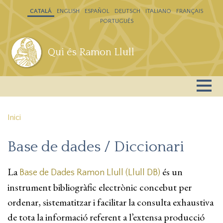
Vés al contingut
CATALÁ
ENGLISH
ESPAÑOL
DEUTSCH
ITALIANO
FRANÇAIS
PORTUGUÊS
Qui és Ramon Llull
Inici
Base de dades / Diccionari
La
és un
Base de Dades Ramon Llull (Llull DB)
instrument bibliogràfic electrònic concebut per
ordenar, sistematitzar i facilitar la consulta exhaustiva
de tota la informació referent a l’extensa producció