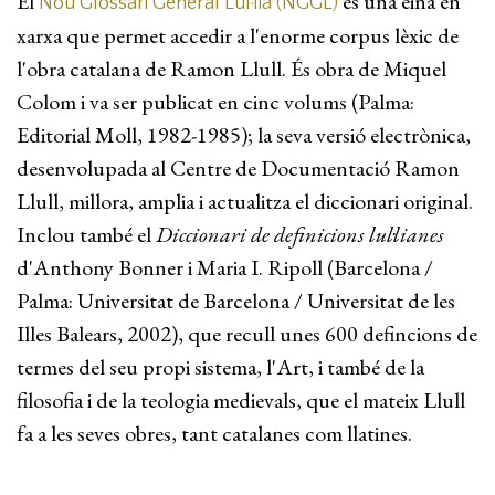
El
és una eina en
Nou Glossari General Lul·lià (NGGL)
xarxa que permet accedir a l'enorme corpus lèxic de
l'obra catalana de Ramon Llull. És obra de Miquel
Colom i va ser publicat en cinc volums (Palma:
Editorial Moll, 1982-1985); la seva versió electrònica,
desenvolupada al Centre de Documentació Ramon
Llull, millora, amplia i actualitza el diccionari original.
Inclou també el
Diccionari de definicions lul·lianes
d'Anthony Bonner i Maria I. Ripoll (Barcelona /
Palma: Universitat de Barcelona / Universitat de les
Illes Balears, 2002), que recull unes 600 defincions de
termes del seu propi sistema, l'Art, i també de la
filosofia i de la teologia medievals, que el mateix Llull
fa a les seves obres, tant catalanes com llatines.