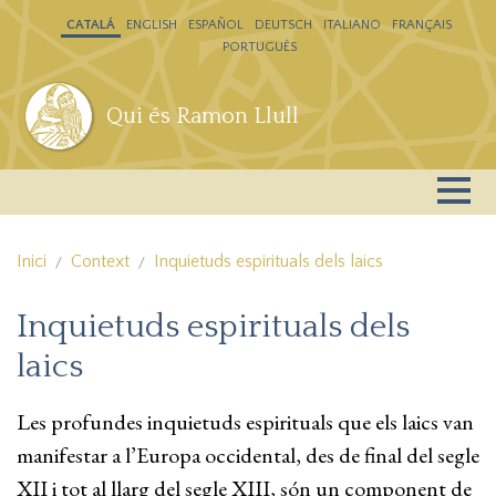
Vés al contingut
CATALÁ
ENGLISH
ESPAÑOL
DEUTSCH
ITALIANO
FRANÇAIS
PORTUGUÊS
Qui és Ramon Llull
Inici
Context
Inquietuds espirituals dels laics
Inquietuds espirituals dels
laics
Les profundes inquietuds espirituals que els laics van
manifestar a l’Europa occidental, des de final del segle
XII i tot al llarg del segle XIII, són un component de