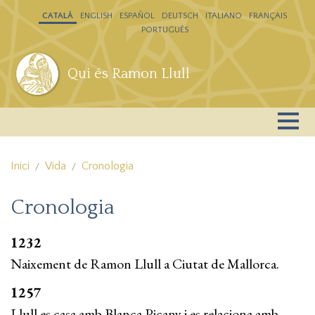
Vés al contingut
CATALÁ
ENGLISH
ESPAÑOL
DEUTSCH
ITALIANO
FRANÇAIS
PORTUGUÊS
Qui és Ramon Llull
Inici
Vida
Cronologia
Cronologia
1232
Naixement de Ramon Llull a Ciutat de Mallorca.
1257
Llull es casa amb Blanca Picany i es relaciona amb