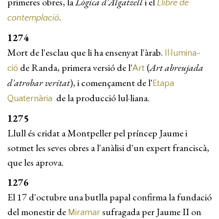
primeres obres, la
Lògica d'Algatzell
i el
Llibre de
.
contempla­ció
1274
Mort de l'esclau que li ha ensenyat l'àrab.
Il·lumina­
de Randa, primera versió de l'
(
Art abreujada
ció
Art
d'atrobar veritat
), i començament de l'
Etapa
de la producció lul·liana.
Quaternària
1275
Llull és cridat a Montpeller pel príncep Jaume i
sotmet les seves obres a l'anàlisi d'un expert franciscà,
que les aprova.
1276
El 17 d'octubre una butlla papal confirma la fundació
del monestir de
sufragada per Jaume II on
Miramar