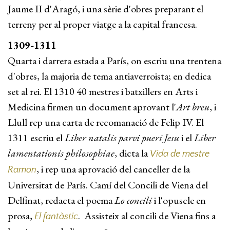
Jaume II d'Aragó, i una sèrie d'obres preparant el
terreny per al proper viatge a la capital francesa.
1309-1311
Quarta i darrera estada a París, on escriu una trentena
d'obres, la majoria de tema antiaverroista; en dedica
set al rei. El 1310 40 mestres i batxillers en Arts i
Medicina firmen un document aprovant l'
Art breu
, i
Llull rep una carta de recomanació de Felip IV. El
1311 escriu el
Liber natalis parvi pueri Jesu
i el
Liber
lamentationis philosophiae
, dicta la
Vida de mestre
, i rep una aprovació del canceller de la
Ramon
Universitat de París. Camí del Concili de Viena del
Delfinat, redacta el poema
Lo concili
i l'opuscle en
prosa,
. Assisteix al concili de Viena fins a
El fantàstic