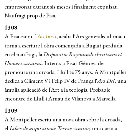
empresonat durant sis mesos i finalment expulsat.
Naufragi prop de Pisa.
1308
A Pisa escriu l'
, acaba l'Ars generalis ultima, i
Art breu
torna a escriure l'obra començada a Bugia i perduda
en el naufragi, la
Disputatio Raymundi christi­ani et
Homeri saraceni
. Intents a Pisa i Gènova de
promoure una croada. Llull té 75 anys. A Montpeller
dedica a Climent V i Felip IV de França l'
Ars Dei
, una
àmplia aplicació de l’Art a la teologia. Probable
encontre de Llull i Arnau de Vilanova a Marsella.
1309
A Montpeller escriu una nova obra sobre la croada,
el
Liber de acquisitione Terrae sanctae,
una carta a