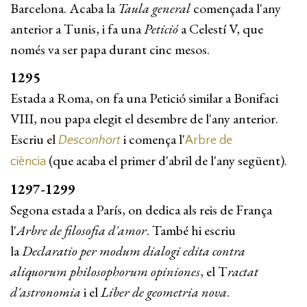
Barcelona. Acaba la
Taula general
començada l'any
anterior a Tunis, i fa una
Petició
a Celestí V, que
només va ser papa durant cinc mesos.
1295
Estada a Roma, on fa una Petició similar a Bonifaci
VIII, nou papa elegit el desembre de l'any anterior.
Escriu el
i comença l'
Desconhort
Arbre de
(que acaba el primer d'abril de l'any següent).
ciència
1297-1299
Segona estada a París, on dedica als reis de França
l'
Arbre de filosofia d'amor
. També hi escriu
la
Declaratio per modum dialogi edita contra
aliquorum philosophorum opiniones
, el T
ractat
d'astronomia
i el
Liber de geometria nova
.