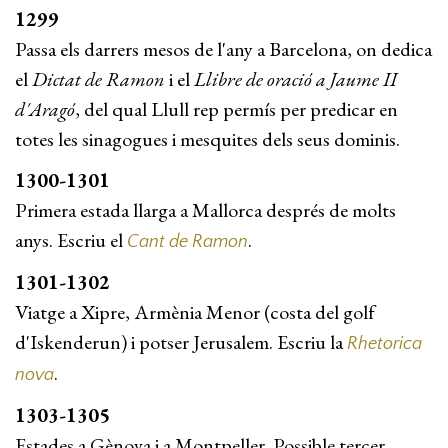
1299
Passa els darrers mesos de l'any a Barcelona, on dedica
el
Dictat de Ramon
i el
Llibre de oració a Jaume II
d'Aragó
, del qual Llull rep permís per predicar en
totes les sinagogues i mesquites dels seus dominis.
1300-1301
Primera estada llarga a Mallorca després de molts
anys. Escriu el
.
Cant de Ramon
1301-1302
Viatge a Xipre, Armènia Menor (costa del golf
d'Isken­derun) i potser Jerusalem. Escriu la
Rhetorica
.
nova
1303-1305
Estades a Gènova i a Montpeller. Possible tercer