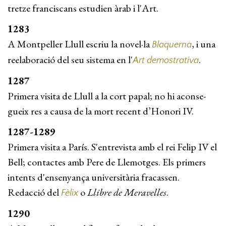
tretze franciscans estudien àrab i l'Art.
1283
A Montpeller Llull escriu la novel·la
, i una
Blaquerna
reelaboració del seu sistema en l'
.
Art demostrati­va
1287
Primera visita de Llull a la cort papal; no hi aconse­
gueix res a causa de la mort recent d’Honori IV.
1287-1289
Primera visita a París. S'entrevista amb el rei Felip IV el
Bell; contactes amb Pere de Llemotges. Els primers
intents d'ensenyança universitària fracas­sen.
Redacció del
o
Llibre de Meravelles
.
Fèlix
1290