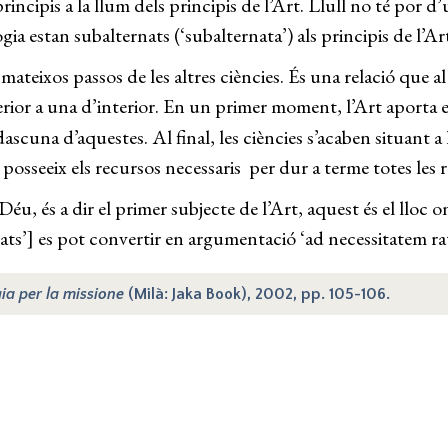
principis a la llum dels principis de l’Art. Llull no té por
ogia estan subalternats (‘subalternata’) als principis de l’Ar
 mateixos passos de les altres ciències. És una relació que a
terior a una d’interior. En un primer moment, l’Art aporta
ascuna d’aquestes. Al final, les ciències s’acaben situant a 
posseeix els recursos necessaris per dur a terme totes les r
Déu, és a dir el primer subjecte de l’Art, aquest és el lloc 
ritats’] es pot convertir en argumentació ‘ad necessitatem r
ia per la missione
(Milà: Jaka Book), 2002, pp. 105-106.