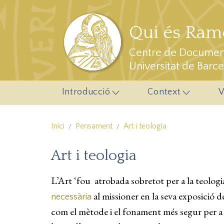
Vés al contingut
Qui és Ramo
Centre de Document
Universitat de Barc
Introducció
Context
V
Inici
Pensament
Art i teologia
Art i teologia
L’Art ‘fou atrobada sobretot per a la teologia
al missioner en la seva exposició de 
necessària
com el mètode i el fonament més segur per a to