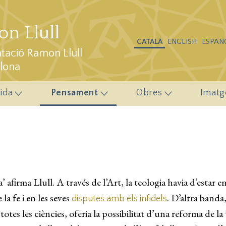
n Llull
CATALÁ
ENGLISH
ESPAÑ
ació Ramon Llull
elona
ida
Pensament
Obres
Imatg
’ afirma Llull. A través de l’Art, la teologia havia d’estar
la fe i en les seves
. D’altra banda
disputes amb els infidels
tes les ciències, oferia la possibilitat d’una reforma de la 