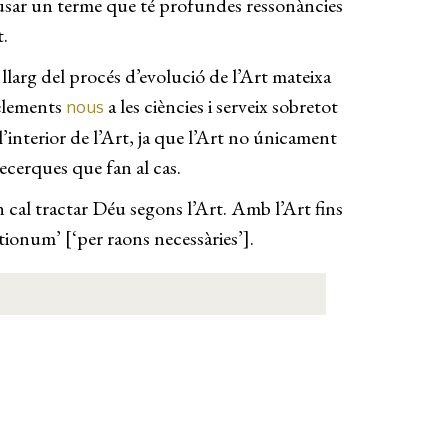
 d’usar un terme que té profundes ressonàncies
t.
l llarg del procés d’evolució de l’Art mateixa
 elements
a les ciències i serveix sobretot
nous
l’interior de l’Art, ja que l’Art no únicament
ecerques que fan al cas.
on cal tractar Déu segons l’Art. Amb l’Art fins
ationum’ [‘per raons necessàries’].