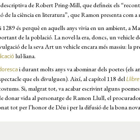
a descriptiva de Robert Pring-Mill, que defineix els “recont
ó de la ciència en literatura”, que Ramon presenta com a 
 i 1289 és perquè en aquells anys vivia en un ambient, a Mal
portant de la població. La novel·la era, doncs, un vehicle 
vulgació de la seva Art un vehicle encara més massiu: la pre
lul·liana.
icació
i durant molts anys va abominar dels poetes (els an
doresca
spectacle que els divulguen). Així, al capítol 118 del
Llibr
 costums. Si, malgrat tot, va acabar escrivint alguns poeme
a de donar vida al personatge de Ramon Llull, el procurador 
 donat tot per l’honor de Déu i per la difusió de la bona n