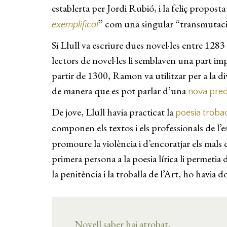
establerta per Jordi Rubió, i la feliç propost
” com una singular “transmutaci
exemplifical
Si Llull va escriure dues novel·les entre 1283
lectors de novel·les li semblaven una part im
partir de 1300, Ramon va utilitzar per a la di
de manera que es pot parlar d’una
nova pred
De jove, Llull havia practicat la
poesia troba
componen els textos i els professionals de l’e
promoure la violència i d’encoratjar els mals
primera persona a la poesia lírica li permeti
la penitència i la troballa de l’Art, ho havia
Novell saber hai atrobat,