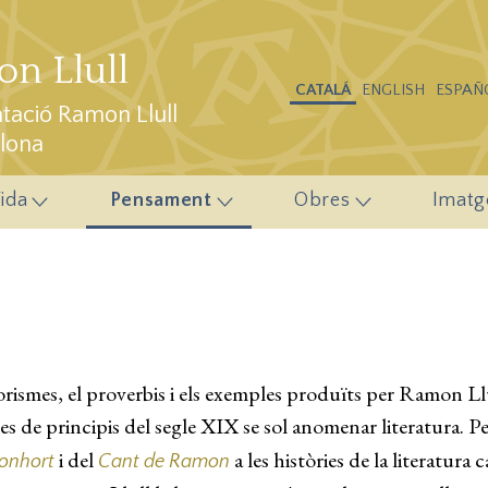
n Llull
CATALÁ
ENGLISH
ESPAÑ
ació Ramon Llull
elona
ida
Pensament
Obres
Imatg
aforismes, el proverbis i els exemples produïts per Ramon L
 de principis del segle XIX se sol anomenar literatura. Per
i del
a les històries de la literatura
onhort
Cant de Ramon