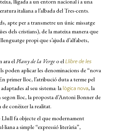
ateixa, lligada a un entorn nacional i a una
ratura italiana a l’albada del Tres-cents.
ids, apte per a transmetre un únic missatge
engües dels cristians), de la mateixa manera que
 llenguatge propi que s’ajuda d’alfabets,
m ara el
Plany de la Verge
o el
Llibre de les
se’ls poden aplicar les denominacions de “nova
En primer lloc, l’atribució duta a terme pel
a adaptades al seu sistema: la
, la
lògica nova
n segon lloc, la proposta d’Antoni Bonner de
de conèixer la realitat.
 Llull fa objecte el que modernament
·liana a simple “expressió literària”,