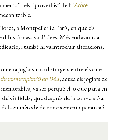
aments” i els “proverbis” de l’“
Arbre
mecanitzable.
lorca, a Montpeller i a París, en què els
de difusió massiva d’idees. Més endavant, a
dicació; i també hi va introduir alteracions,
omena joglars i no distingeix entre els que
, acusa els joglars de
e de contemplació en Déu
s memorables, va ser perquè el jo que parla en
dels infidels, que després de la conversió a
ova del seu mètode de coneixement i persuasió.