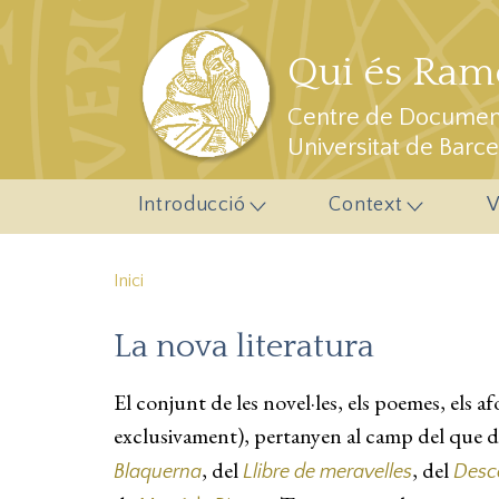
Vés al contingut
Qui és Ramo
Centre de Document
Universitat de Barc
Introducció
Context
V
Inici
La nova literatura
El conjunt de les novel·les, els poemes, els 
exclusivament), pertanyen al camp del que des
, del
, del
Blaquerna
Llibre de meravelles
Desc