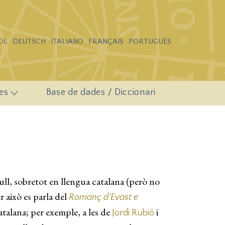
OL
DEUTSCH
ITALIANO
FRANÇAIS
PORTUGUÊS
es
Base de dades / Diccionari
lull, sobretot en llengua catalana (però no
 això es parla del
Romanç d’Evast e
 catalana; per exemple, a les de
i
Jordi Rubió