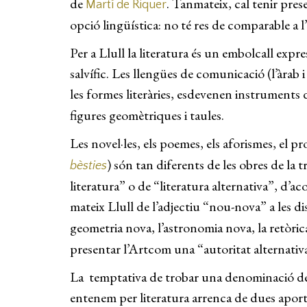
de
. Tanmateix, cal tenir pres
Martí de Riquer
opció lingüística: no té res de comparable a l
Per a Llull la literatura és un embolcall exp
salvífic. Les llengües de comunicació (l’àrab i 
les formes literàries, esdevenen instruments d
figures geomètriques i taules.
Les novel·les, els poemes, els aforismes, el p
) són tan diferents de les obres de la
bèsties
literatura” o de “literatura alternativa”, d’a
mateix Llull de l’adjectiu “nou-nova” a les dis
geometria nova, l’astronomia nova, la retòr
presentar l’Artcom una “autoritat alternativa”
La temptativa de trobar una denominació des
entenem per literatura arrenca de dues aportac