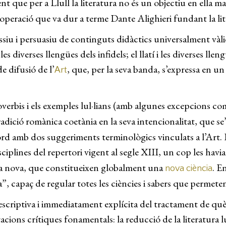
ent que per a Llull la literatura no és un objectiu en ella m
’operació que va dur a terme Dante Alighieri fundant la lite
ressiu i persuasiu de continguts didàctics universalment vàl
les diverses llengües dels infidels; el llatí i les diverses ll
e difusió de l’
, que, per la seva banda, s’expressa en un
Art
roverbis i els exemples lul·lians (amb algunes excepcions co
 tradició romànica coetània en la seva intencionalitat, que 
cord amb dos suggeriments terminològics vinculats a l’Art. 
ciplines del repertori vigent al segle XIII, un cop les havi
ica nova, que constitueixen globalment una
. E
nova ciència
, capaç de regular totes les ciències i sabers que permeten 
criptiva i immediatament explícita del tractament de què
ions crítiques fonamentals: la reducció de la literatura lul