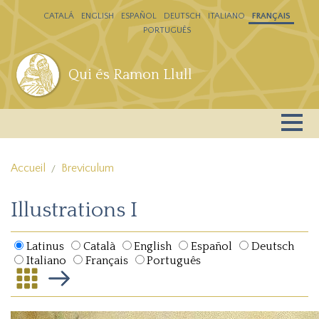
Aller au contenu principal
CATALÁ
ENGLISH
ESPAÑOL
DEUTSCH
ITALIANO
FRANÇAIS
PORTUGUÊS
Qui és Ramon Llull
Accueil
Breviculum
Illustrations I
Latinus
Català
English
Español
Deutsch
Italiano
Français
Português