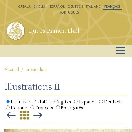
Aller au contenu principal
CATALÁ
ENGLISH
ESPAÑOL
DEUTSCH
ITALIANO
FRANÇAIS
PORTUGUÊS
Qui és Ramon Llull
Accueil
Breviculum
Illustrations II
Latinus
Català
English
Español
Deutsch
Italiano
Français
Português