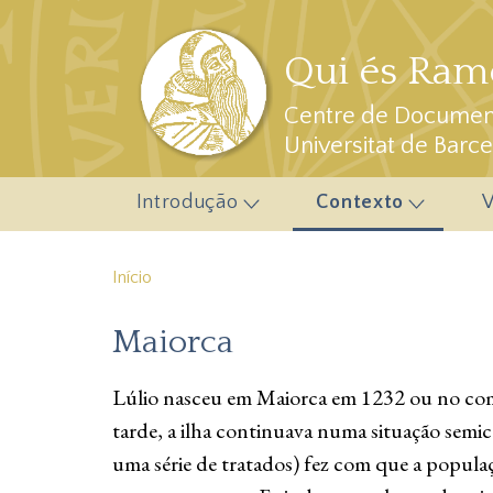
Passar para o conteúdo principal
Qui és Ramo
Centre de Document
Universitat de Barc
Introdução
Contexto
V
Início
Maiorca
Lúlio nasceu em Maiorca em 1232 ou no começ
tarde, a ilha continuava numa situação semic
uma série de tratados) fez com que a popul