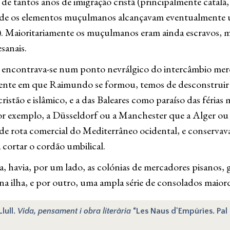
s de tantos anos de imigração cristã (principalmente catalã
nde os elementos muçulmanos alcançavam eventualmente um
o). Maioritariamente os muçulmanos eram ainda escravos, m
sanais.
encontrava-se num ponto nevrálgico do intercâmbio merca
nte em que Raimundo se formou, temos de desconstruir du
tão e islâmico, e a das Baleares como paraíso das férias 
, por exemplo, a Düsseldorf ou a Manchester que a Alger o
de rota comercial do Mediterrâneo ocidental, e conservava
 cortar o cordão umbilical.
havia, por um lado, as colónias de mercadores pisanos, g
 na ilha, e por outro, uma ampla série de consolados mai
lull.
Vida, pensament i obra literària
“Les Naus d'Empúries. Pal 