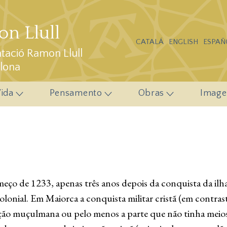
n Llull
CATALÁ
ENGLISH
ESPAÑ
ació Ramon Llull
elona
ida
Pensamento
Obras
Image
o de 1233, apenas três anos depois da conquista da ilha p
olonial. Em Maiorca a conquista militar cristã (em contras
ação muçulmana ou pelo menos a parte que não tinha meio