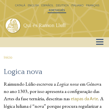
Passar para o conteúdo principal
CATALÁ
ENGLISH
ESPAÑOL
DEUTSCH
ITALIANO
FRANÇAIS
PORTUGUÊS
Qui és Ramon Llull
Início
Logica nova
Raimundo Lúlio escreveu a
Logica nova
em Génova
no ano 1303, por isso apresenta a configuração das
Artes da fase ternária, descritas nas
. A
etapas da Arte
lógica luliana é “nova” porque procura regularizar a