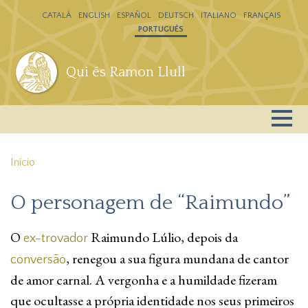
Passar para o conteúdo principal
CATALÁ
ENGLISH
ESPAÑOL
DEUTSCH
ITALIANO
FRANÇAIS
PORTUGUÊS
Qui és Ramon Llull
Início
O personagem de “Raimundo”
O
Raimundo Lúlio, depois da
ex-trovador
, renegou a sua figura mundana de cantor
conversão
de amor carnal. A vergonha e a humildade fizeram
que ocultasse a própria identidade nos seus primeiros