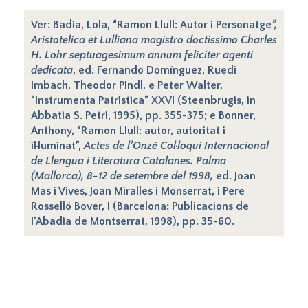
Ver: Badia, Lola, “Ramon Llull: Autor i Personatge
”,
Aristotelica et Lulliana magistro doctissimo Charles
H. Lohr septuagesimum annum feliciter agenti
dedicata
, ed. Fernando Domínguez, Ruedi
Imbach, Theodor Pindl, e Peter Walter,
“Instrumenta Patristica” XXVI (Steenbrugis, in
Abbatia S. Petri, 1995), pp. 355-375; e Bonner,
Anthony, “Ramon Llull: autor, autoritat i
il·luminat”,
Actes de l’Onzè Col·loqui Internacional
de Llengua i Literatura Catalanes. Palma
(Mallorca), 8-12 de setembre del 1998,
ed. Joan
Mas i Vives, Joan Miralles i Monserrat, i Pere
Rosselló Bover, I (Barcelona: Publicacions de
l’Abadia de Montserrat, 1998), pp. 35-60.