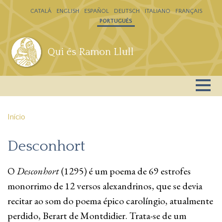
Passar para o conteúdo principal
CATALÁ
ENGLISH
ESPAÑOL
DEUTSCH
ITALIANO
FRANÇAIS
PORTUGUÊS
Qui és Ramon Llull
Início
Desconhort
O
Desconhort
(1295) é um poema de 69 estrofes
monorrimo de 12 versos alexandrinos, que se devia
recitar ao som do poema épico carolíngio, atualmente
perdido, Berart de Montdidier. Trata-se de um