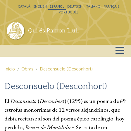
Pasar al contenido principal
CATALÁ
ENGLISH
ESPAÑOL
DEUTSCH
ITALIANO
FRANÇAIS
PORTUGUÊS
Qui és Ramon Llull
Inicio
Obras
Desconsuelo (Desconhort)
Desconsuelo (Desconhort)
El
Desconsuelo
(
Desconhort
) (1295) es un poema de 69
estrofas monorrimas de 12 versos alejandrinos, que
debía recitarse al son del poema épico carolingio, hoy
perdido,
Berart de Montdidier
. Se trata de un