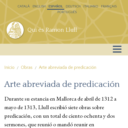
Pasar al contenido principal
CATALÁ
ENGLISH
ESPAÑOL
DEUTSCH
ITALIANO
FRANÇAIS
PORTUGUÊS
Qui és Ramon Llull
Inicio
Obras
Arte abreviada de predicación
Arte abreviada de predicación
Durante su estancia en Mallorca de abril de 1312 a
mayo de 1313, Llull escribió siete obras sobre
predicación, con un total de ciento ochenta y dos
sermones, que reunió o mandó reunir en