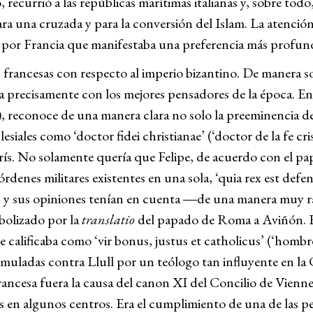
recurrió a las repúblicas marítimas italianas y, sobre todo
ra una cruzada y para la conversión del Islam. La atención
ra por Francia que manifestaba una preferencia más profun
s francesas con respecto al imperio bizantino. De manera 
 precisamente con los mejores pensadores de la época. En 
, reconoce de una manera clara no solo la preeminencia d
esiales como ‘doctor fidei christianae’ (‘doctor de la fe cri
rís. No solamente quería que Felipe, de acuerdo con el pa
órdenes militares existentes en una sola, ‘quia rex est defen
tes y sus opiniones tenían en cuenta ―de una manera muy 
bolizado por la
translatio
del papado de Roma a Aviñón. Est
alificaba como ‘vir bonus, justus et catholicus’ (‘hombre
 formuladas contra Llull por un teólogo tan influyente en
rancesa fuera la causa del canon XI del Concilio de Vienn
os en algunos centros. Era el cumplimiento de una de las p