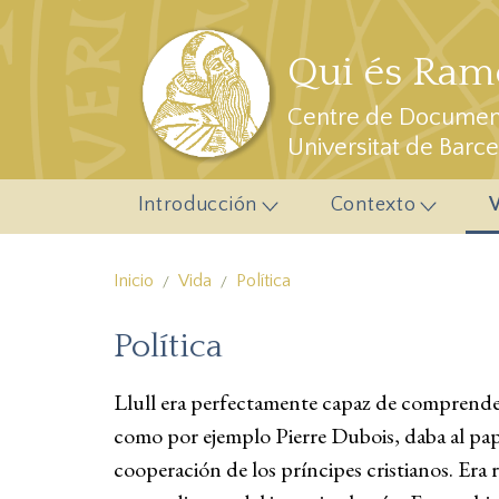
Pasar al contenido principal
Qui és Ramo
Centre de Document
Universitat de Barc
Introducción
Contexto
Inicio
Vida
Política
Política
Llull era perfectamente capaz de comprender 
como por ejemplo Pierre Dubois, daba al pap
cooperación de los príncipes cristianos. Era r