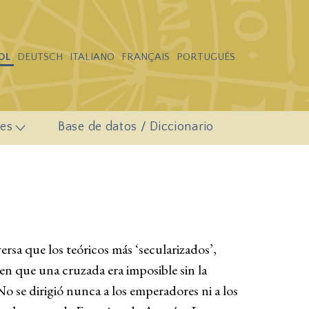
OL
DEUTSCH
ITALIANO
FRANÇAIS
PORTUGUÊS
es
Base de datos / Diccionario
rsa que los teóricos más ‘secularizados’,
en que una cruzada era imposible sin la
 No se dirigió nunca a los emperadores ni a los