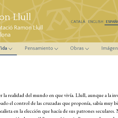
n Llull
CATALÁ
ENGLISH
ESPAÑ
ació Ramon Llull
elona
Vida
Pensamiento
Obras
Imágen
la realidad del mundo en que vivía. Llull, aunque a la inve
ado el control de las cruzadas que proponía, sabía muy bi
ealista en la elección que hacía de sus patrones seculares.