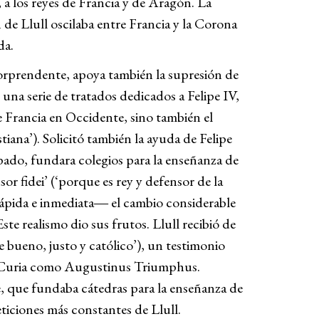
, a los reyes de Francia y de Aragón. La
 de Llull oscilaba entre Francia y la Corona
da.
sorprendente, apoya también la supresión de
una serie de tratados dedicados a Felipe IV,
e Francia en Occidente, sino también el
stiana’). Solicitó también la ayuda de Felipe
pado, fundara colegios para la enseñanza de
sor fidei’ (‘porque es rey y defensor de la
rápida e inmediata― el cambio considerable
e realismo dio sus frutos. Llull recibió de
 bueno, justo y católico’), un testimonio
 la Curia como Augustinus Triumphus.
e, que fundaba cátedras para la enseñanza de
eticiones más constantes de Llull.