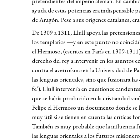
pretendientes del imperio alemán. En cambio, 
ayuda de estas potencias era indispensable pa
de Aragón. Pese a sus orígenes catalanes, e
De 1309 a 1311, Llull apoya las pretensione
los templarios ―y en este punto no coincidía
el Hermoso, (escritos en París en 1309-1311)
derecho del rey a intervenir en los asuntos ecl
contra el averroísmo en la Universidad de Pa
las lenguas orientales, sino que fusionara las 
fe’). Llull intervenía en cuestiones canden
que se había producido en la cristiandad sim
Felipe el Hermoso un documento donde se le c
muy útil si se tienen en cuenta las críticas
También es muy probable que la influencia f
las lenguas orientales a los futuros misioner