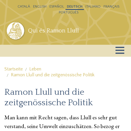
Direkt zum Inhalt
CATALÁ
ENGLISH
ESPAÑOL
DEUTSCH
ITALIANO
FRANÇAIS
PORTUGUÊS
Qui és Ramon Llull
Startseite
Leben
Ramon Llull und die zeitgenössische Politik
Ramon Llull und die
zeitgenössische Politik
Man kann mit Recht sagen, dass Llull es sehr gut
verstand, seine Umwelt einzuschätzen. So bezog er