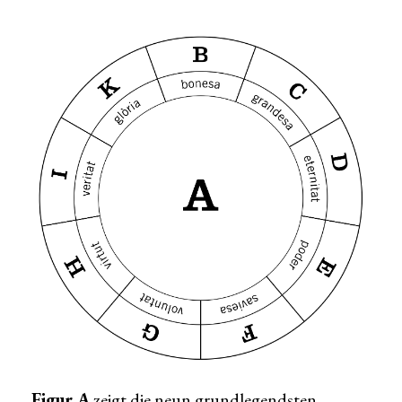
Figur A
zeigt die neun grundlegendsten