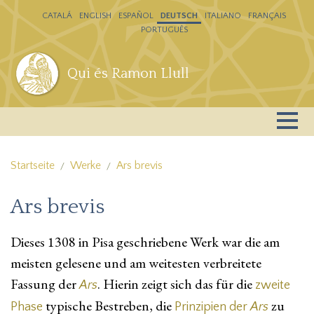
Direkt zum Inhalt
CATALÁ
ENGLISH
ESPAÑOL
DEUTSCH
ITALIANO
FRANÇAIS
PORTUGUÊS
Qui és Ramon Llull
Startseite
Werke
Ars brevis
Ars brevis
Dieses 1308 in Pisa geschriebene Werk war die am
meisten gelesene und am weitesten verbreitete
Fassung der
. Hierin zeigt sich das für die
Ars
zweite
typische Bestreben, die
zu
Phase
Prinzipien der
Ars