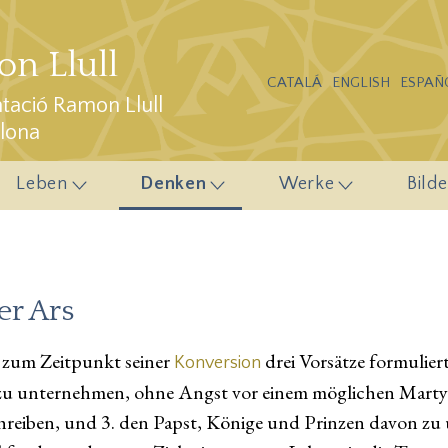
n Llull
CATALÁ
ENGLISH
ESPAÑ
ació Ramon Llull
elona
Leben
Denken
Werke
Bilde
er Ars
 zum Zeitpunkt seiner
drei Vorsätze formulier
Konversion
u unternehmen, ohne Angst vor einem möglichen Martyri
hreiben, und 3. den Papst, Könige und Prinzen davon zu