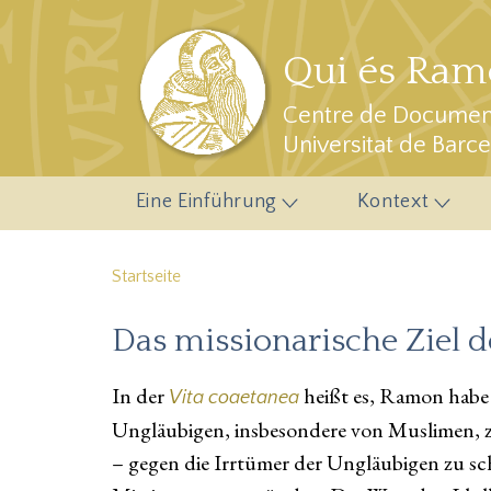
Direkt zum Inhalt
Qui és Ramo
Centre de Document
Universitat de Barc
Eine Einführung
Kontext
Startseite
Das missionarische Ziel d
In der
heißt es, Ramon habe
Vita coaetanea
Ungläubigen, insbesondere von Muslimen, z
– gegen die Irrtümer der Ungläubigen zu sc