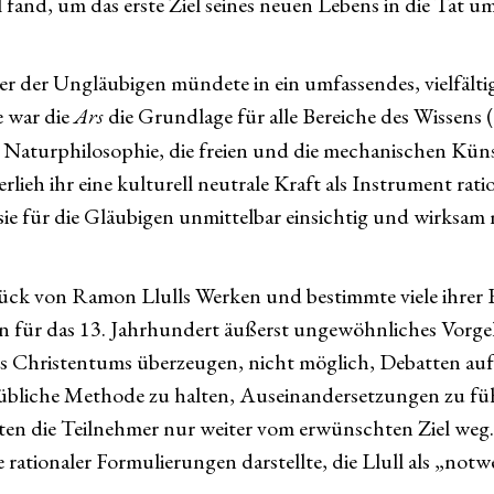
fand, um das erste Ziel seines neuen Lebens in die Tat u
er der Ungläubigen mündete in ein umfassendes, vielfält
e war die
Ars
die Grundlage für alle Bereiche des Wissens 
aturphilosophie, die freien und die mechanischen Künste
eh ihr eine kulturell neutrale Kraft als Instrument rati
r sie für die Gläubigen unmittelbar einsichtig und wirks
stück von Ramon Llulls Werken und bestimmte viele ihrer
 ein für das 13. Jahrhundert äußerst ungewöhnliches Vorg
 Christentums überzeugen, nicht möglich, Debatten auf G
ie übliche Methode zu halten, Auseinandersetzungen zu f
ten die Teilnehmer nur weiter vom erwünschten Ziel weg
 rationaler Formulierungen darstellte, die Llull als „n