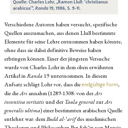
Quelle: Charles Lohr, „Ramon Llull: ‘christianus
arabicus’“,
Randa
19, 1986, S. 9-11.
Verschiedene Autoren haben versucht, spezifische
Quellen auszumachen, aus denen Llull bestimmte
Elemente für seine Lehre entnommen haben könnte,
ohne dass sie dabei definitive Beweise haben
erbringen können. Einer der jüngsten Versuche
wurde von Charles Lohr in dem oben erwähnten
Artikel in
Randa
19 unternommen. In diesem
Aufsatz schlägt Lohr vor, dass die
,
endgültige Form
die die
Ars
annahm (1289-1308: von der
Ars
inventiva veritatis
und der
Taula general
zur
Ars
generalis ultima
) einer bestimmten arabischen Quelle
entlehnt war: dem
Budd al-‛arif
des muslimischen
Theologen und Philosophen Ibn Sab‛in von Murcia