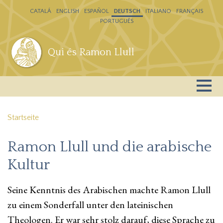
Direkt zum Inhalt
CATALÁ
ENGLISH
ESPAÑOL
DEUTSCH
ITALIANO
FRANÇAIS
PORTUGUÊS
Qui és Ramon Llull
Startseite
Ramon Llull und die arabische
Kultur
Seine Kenntnis des Arabischen machte Ramon Llull
zu einem Sonderfall unter den lateinischen
Theologen. Er war sehr stolz darauf, diese Sprache zu