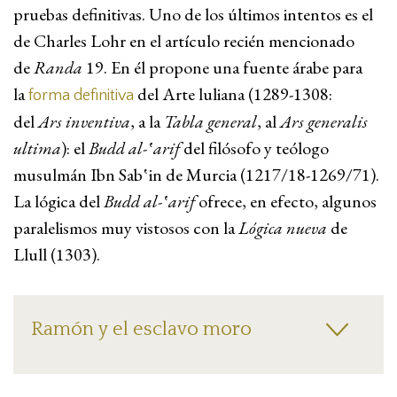
pruebas definitivas. Uno de los últimos intentos es el
de Charles Lohr en el artículo recién mencionado
de
Randa
19. En él propone una fuente árabe para
la
del Arte luliana (1289-1308:
forma definitiva
del
Ars inventiva
, a la
Tabla general
, al
Ars generalis
ultima
): el
Budd al-‛arif
del filósofo y teólogo
musulmán Ibn Sab‛in de Murcia (1217/18-1269/71).
La lógica del
Budd al-‛arif
ofrece, en efecto, algunos
paralelismos muy vistosos con la
Lógica nueva
de
Llull (1303).
Ramón y el esclavo moro