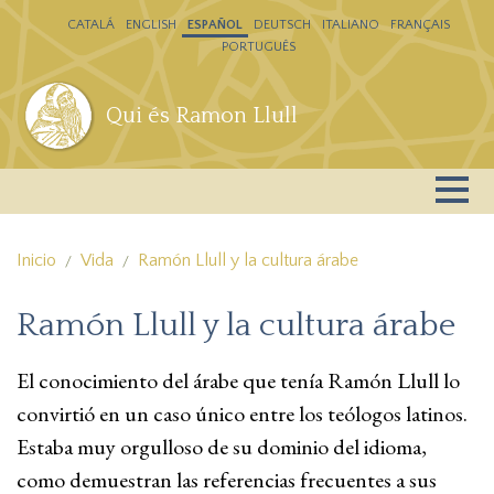
Pasar al contenido principal
CATALÁ
ENGLISH
ESPAÑOL
DEUTSCH
ITALIANO
FRANÇAIS
PORTUGUÊS
Qui és Ramon Llull
Inicio
Vida
Ramón Llull y la cultura árabe
Ramón Llull y la cultura árabe
El conocimiento del árabe que tenía Ramón Llull lo
convirtió en un caso único entre los teólogos latinos.
Estaba muy orgulloso de su dominio del idioma,
como demuestran las referencias frecuentes a sus