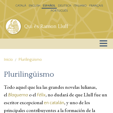
Pasar al contenido principal
CATALÁ
ENGLISH
ESPAÑOL
DEUTSCH
ITALIANO
FRANÇAIS
PORTUGUÊS
Qui és Ramon Llull
Inicio
Plurilingüismo
Plurilingüismo
Todo aquel que lea las grandes novelas lulianas,
el
o el
, no dudará de que Llull fue un
Blaquerna
Félix
escritor excepcional
, y uno de los
en catalán
principales contribuyentes a la formación de la