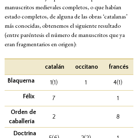
manuscritos medievales completos, o que habían
estado completos, de alguna de las obras ‘catalanas’
más conocidas, obtenemos el siguiente resultado
(entre paréntesis el número de manuscritos que ya
eran fragmentarios en origen):
catalán
occitano
francés
Blaquerna
1(1)
1
4(1)
Félix
7
1
Orden de
2
8
caballería
Doctrina
5(6)
2(2)
1