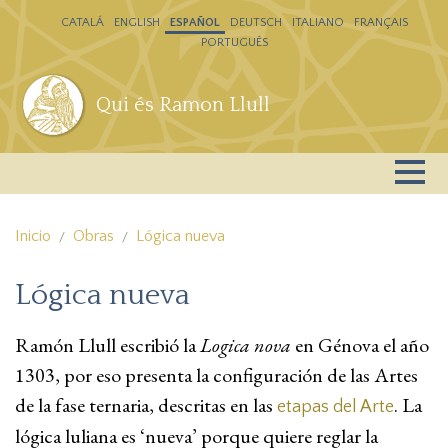
Pasar al contenido principal
CATALÁ
ENGLISH
ESPAÑOL
DEUTSCH
ITALIANO
FRANÇAIS
PORTUGUÊS
Qui és Ramon Llull
Inicio
Obras
Lógica nueva
Lógica nueva
Ramón Llull escribió la
Logica nova
en Génova el año
1303, por eso presenta la configuración de las Artes
de la fase ternaria, descritas en las
. La
etapas del Arte
lógica luliana es ‘nueva’ porque quiere reglar la