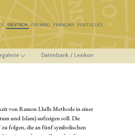
OL
DEUTSCH
ITALIANO
FRANÇAIS
PORTUGUÊS
rgalerie
Datenbank / Lexikon
mkeit von Ramon Llulls Methode in einer
tum und Islam) aufzeigen soll. Die
zu folgen, die an fünf symbolischen