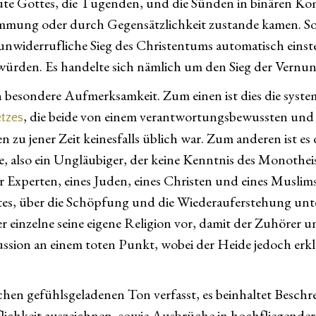
e Gottes, die Tugenden, und die Sünden in binären Komb
ung oder durch Gegensätzlichkeit zustande kamen. Soll
unwiderrufliche Sieg des Christentums automatisch einste
ürden. Es handelte sich nämlich um den Sieg der Vernun
 besondere Aufmerksamkeit. Zum einen ist dies die system
, die beide von einem verantwortungsbewussten und 
etzes
n zu jener Zeit keinesfalls üblich war. Zum anderen ist e
eide, also ein Ungläubiger, der keine Kenntnis des Monothei
r Experten, eines Juden, eines Christen und eines Musli
ottes, über die Schöpfung und die Wiederauferstehung unt
der einzelne seine eigene Religion vor, damit der Zuhörer u
sion an einem toten Punkt, wobei der Heide jedoch erklär
chen gefühlsgeladenen Ton verfasst, es beinhaltet Beschr
lichkeit auszeichnen, sowie Ausbrüche in hochfliegender 