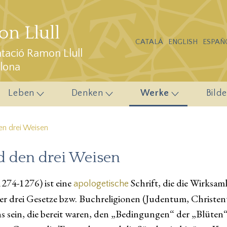
n Llull
CATALÁ
ENGLISH
ESPAÑ
ació Ramon Llull
elona
Leben
Denken
Werke
Bilde
n drei Weisen
 den drei Weisen
274-1276) ist eine
Schrift, die die Wirksa
apologetische
er drei Gesetze bzw. Buchreligionen (Judentum, Christen
ein, die bereit waren, den „Bedingungen“ der „Blüten“ 