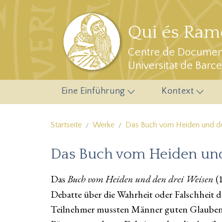
Direkt zum Inhalt
Qui és Ramo
Centre de Document
Universitat de Barc
Eine Einführung
Kontext
Startseite
Werke
Das Buch vom Heiden und de
Das Buch vom Heiden und
Das
Buch vom Heiden und den drei Weisen
(1
Debatte über die Wahrheit oder Falschheit d
Teilnehmer mussten Männer guten Glaubens s