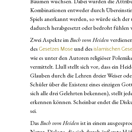
Bäumen wuchsen. Dabei wurden die Attribut
Kombinationen entweder durch Übereinstimm
Spiels anerkannt werden, so würde sich der 
dadurch herabgesetzt oder bedroht fühlen w
Zwei Aspekte im
Buch vom Heiden
verdienen
des
und des
Gesetzes Mose
islamischen Ges
wie es unter den Autoren religiöser Polemike
vermittelt. Llull stellt sich vor, dass ein H
Glauben durch die Lehren dreier Weiser ode
Schüler über die Existenz eines einzigen G
sich alle drei Gelehrten bekennen), stellt je
erkennen können. Scheinbar endet die Diskus
sei.
Das
Buch vom Heiden
ist in einem ausgespro
Natur, Dialoge, die sich durch äußerste Höf