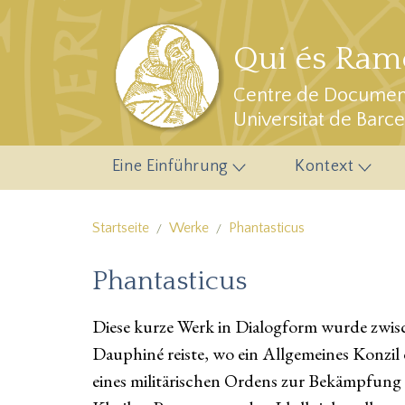
Direkt zum Inhalt
Qui és Ramo
Centre de Document
Universitat de Barc
Eine Einführung
Kontext
Startseite
Werke
Phantasticus
Phantasticus
Diese kurze Werk in Dialogform wurde zwis
Dauphiné reiste, wo ein Allgemeines Konzi
eines militärischen Ordens zur Bekämpfung 