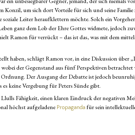
, war ein unbesiegbarer Gegner, jemand, der sich niemals 
Konzil, um sich dort Vorteile für sich und seine Familie 
ie soziale Leiter heraufklettern möchte. Solch ein Vorge
 Leben ganz dem Lob der Ehre Gottes widmete, jedoch zu
hielt Ramon für verrückt – das ist das, was mit dem mitt
llt haben, schlägt Ramon vor, in eine Diskussion über „P
, wobei der Gegenstand aus fünf Perspektiven betrachtet 
d Ordnung. Der Ausgang der Debatte ist jedoch beunruhig
 es keine Vergebung für Peters Sünde gibt.
 Llulls Fähigkeit, einen klaren Eindruck der negativen M
ional höchst aufgeladene
für sein intellektuel
Propaganda