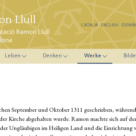
n Llull
CATALÁ
ENGLISH
ESPAÑ
ació Ramon Llull
elona
Leben
Denken
Werke
Bilde
chen September und Oktober 1311 geschrieben, während L
l der Kirche abgehalten wurde. Ramon machte sich auf d
der Ungläubigen im Heiligen Land und die Einrichtung v