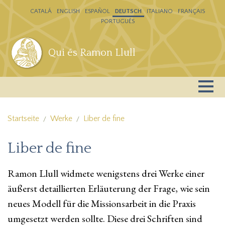
Direkt zum Inhalt
CATALÁ
ENGLISH
ESPAÑOL
DEUTSCH
ITALIANO
FRANÇAIS
PORTUGUÊS
Qui és Ramon Llull
Startseite
Werke
Liber de fine
Liber de fine
Ramon Llull widmete wenigstens drei Werke einer
äußerst detaillierten Erläuterung der Frage, wie sein
neues Modell für die Missionsarbeit in die Praxis
umgesetzt werden sollte. Diese drei Schriften sind