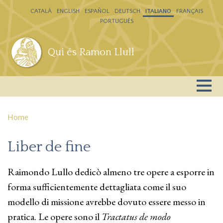
Salta al contenuto principale
CATALÁ
ENGLISH
ESPAÑOL
DEUTSCH
ITALIANO
FRANÇAIS
PORTUGUÊS
Qui és Ramon Llull
Home
Liber de fine
Raimondo Lullo dedicò almeno tre opere a esporre in
forma sufficientemente dettagliata come il suo
modello di missione avrebbe dovuto essere messo in
pratica. Le opere sono il
Tractatus de modo