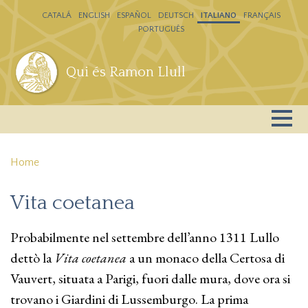
Salta al contenuto principale
CATALÁ
ENGLISH
ESPAÑOL
DEUTSCH
ITALIANO
FRANÇAIS
PORTUGUÊS
Qui és Ramon Llull
Home
Vita coetanea
Probabilmente nel settembre dell’anno 1311 Lullo
dettò la
Vita coetanea
a un monaco della Certosa di
Vauvert, situata a Parigi, fuori dalle mura, dove ora si
trovano i Giardini di Lussemburgo. La prima