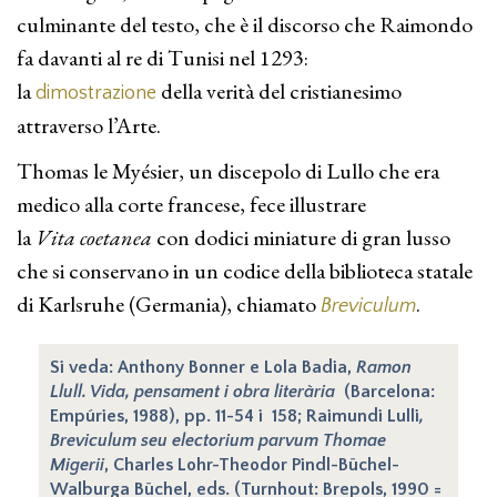
culminante del testo, che è il discorso che Raimondo
fa davanti al re di Tunisi nel 1293:
la
della verità del cristianesimo
dimostrazione
attraverso l’Arte.
Thomas le Myésier, un discepolo di Lullo che era
medico alla corte francese, fece illustrare
la
Vita coetanea
con dodici miniature di gran lusso
che si conservano in un codice della biblioteca statale
di Karlsruhe (Germania), chiamato
.
Breviculum
Si veda: Anthony Bonner e Lola Badia,
Ramon
Llull. Vida, pensament i obra literària
(Barcelona:
Empúries, 1988), pp. 11-54 i 158; Raimundi Lulli
,
Breviculum seu electorium parvum Thomae
Migerii
, Charles Lohr-Theodor Pindl-Büchel-
Walburga Büchel, eds. (Turnhout: Brepols, 1990 =