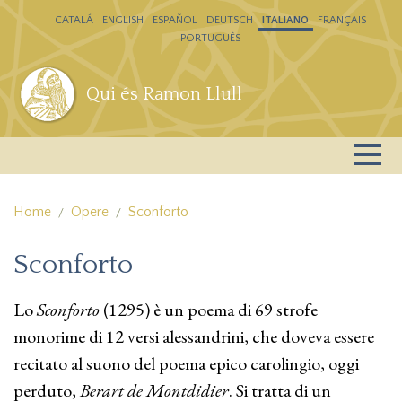
Salta al contenuto principale
CATALÁ
ENGLISH
ESPAÑOL
DEUTSCH
ITALIANO
FRANÇAIS
PORTUGUÊS
Qui és Ramon Llull
Home
Opere
Sconforto
Sconforto
Lo
Sconforto
(1295) è un poema di 69 strofe
monorime di 12 versi alessandrini, che doveva essere
recitato al suono del poema epico carolingio, oggi
perduto,
Berart de Montdidier
. Si tratta di un