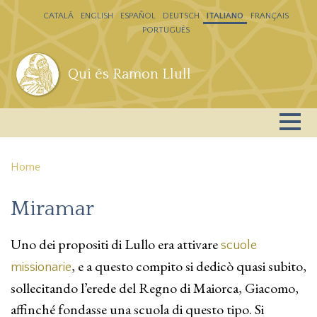
Salta al contenuto principale
CATALÁ
ENGLISH
ESPAÑOL
DEUTSCH
ITALIANO
FRANÇAIS
PORTUGUÊS
Qui és Ramon Llull
Home
Miramar
Uno dei propositi di Lullo era attivare
scuole
, e a questo compito si dedicò quasi subito,
missionarie
sollecitando l’erede del Regno di Maiorca, Giacomo,
affinché fondasse una scuola di questo tipo. Si