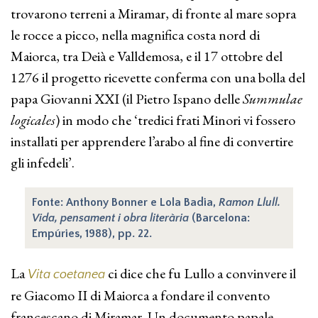
trovarono terreni a Miramar, di fronte al mare sopra
le rocce a picco, nella magnifica costa nord di
Maiorca, tra Deià e Valldemosa, e il 17 ottobre del
1276 il progetto ricevette conferma con una bolla del
papa Giovanni XXI (il Pietro Ispano delle
Summulae
logicales
) in modo che ‘tredici frati Minori vi fossero
installati per apprendere l’arabo al fine di convertire
gli infedeli’.
Fonte: Anthony Bonner e Lola Badia,
Ramon Llull.
Vida, pensament i obra literària
(Barcelona:
Empúries, 1988), pp. 22.
La
ci dice che fu Lullo a convinvere il
Vita coetanea
re Giacomo II di Maiorca a fondare il convento
francescano di Miramar. Un documento papale,