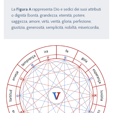
La
Figura A
rappresenta Dio e sedici dei suoi attributi
o dignità (bontà, grandezza, eternità, potere,
saggezza, amore, virtù, verità, gloria, perfezione,
giustizia, generosità, semplicità, nobiltà, misericordia,
signoria).