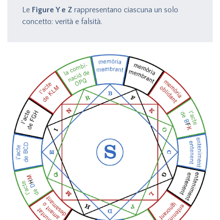
Le
Figure Y e Z
rappresentano ciascuna un solo
concetto: verità e falsità.