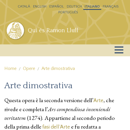
Salta al contenuto principale
CATALÁ
ENGLISH
ESPAÑOL
DEUTSCH
ITALIANO
FRANÇAIS
PORTUGUÊS
Qui és Ramon Llull
Home
Opere
Arte dimostrativa
Arte dimostrativa
Questa opera è la seconda versione dell’
, che
Arte
rivede e completa l’
Ars compendiosa inveniendi
veritatem
(1274). Appartiene al secondo periodo
della prima delle
e fu redatta a
fasi dell’Arte