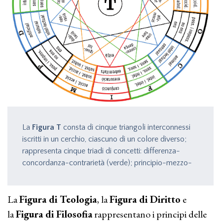
La
Figura T
consta di cinque triangoli interconnessi
iscritti in un cerchio, ciascuno di un colore diverso;
rappresenta cinque triadi di concetti: differenza-
concordanza-contrarietà (verde); principio-mezzo-
fine (rosso); maggioranza-uguaglianza-minoranza
(giallo); affermazione-dubbio-negazione (nero); Dio-
La
Figura di Teologia
, la
Figura di Diritto
e
creatura-operazione (blu).
la
Figura di Filosofia
rappresentano i principi delle