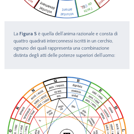
La
Figura S
è quella dell’anima razionale e consta di
quattro quadrati interconnessi iscritti in un cerchio,
ognuno dei quali rappresenta una combinazione
distinta degli atti delle potenze superiori dell’uomo:
intelletto (intendente o ignorante) e l’atto
corrispondente; memoria (ricordante o dimenticante)
e l’atto corrispondente; volontà (amante o non
amante) e l’atto corrispondente.