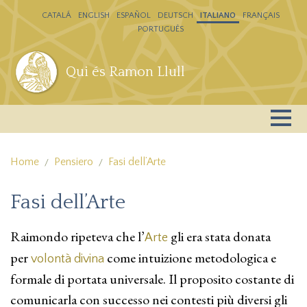
Salta al contenuto principale
CATALÁ
ENGLISH
ESPAÑOL
DEUTSCH
ITALIANO
FRANÇAIS
PORTUGUÊS
Qui és Ramon Llull
Home
Pensiero
Fasi dell’Arte
Fasi dell’Arte
Raimondo ripeteva che l’
gli era stata donata
Arte
per
come intuizione metodologica e
volontà divina
formale di portata universale. Il proposito costante di
comunicarla con successo nei contesti più diversi gli