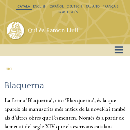
Vés al contingut
CATALÁ
ENGLISH
ESPAÑOL
DEUTSCH
ITALIANO
FRANÇAIS
PORTUGUÊS
Qui és Ramon Llull
Inici
Blaquerna
La forma ‘Blaquerna’, i no ‘Bla
n
querna’, és la que
apareix als manuscrits més antics de la novel·la i també
als d’altres obres que l’esmenten. Només és a partir de
la meitat del segle XIV que els escrivans catalans