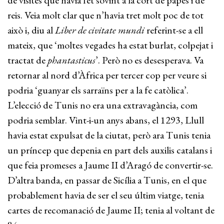
de visites que havia fet sovint a la cort de papes i de
reis. Veia molt clar que n’havia tret molt poc de tot
això i, diu al
Liber de civitate mundi
referint-se a ell
mateix, que ‘moltes vegades ha estat burlat, colpejat i
tractat de
phantasticus
’. Però no es desesperava. Va
retornar al nord d’Àfrica per tercer cop per veure si
podria ‘guanyar els sarraïns per a la fe catòlica’.
L’elecció de Tunis no era una extravagància, com
podria semblar. Vint-i-un anys abans, el 1293, Llull
havia estat expulsat de la ciutat, però ara Tunis tenia
un príncep que depenia en part dels auxilis catalans i
que feia promeses a Jaume II d’Aragó de convertir-se.
D’altra banda, en passar de Sicília a Tunis, en el que
probablement havia de ser el seu últim viatge, tenia
cartes de recomanació de Jaume II; tenia al voltant de