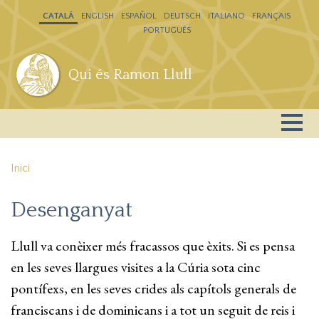
Vés al contingut
CATALÁ
ENGLISH
ESPAÑOL
DEUTSCH
ITALIANO
FRANÇAIS
PORTUGUÊS
Qui és Ramon Llull
Inici
Desenganyat
Llull va conèixer més fracassos que èxits. Si es pensa
en les seves llargues visites a la Cúria sota cinc
pontífexs, en les seves crides als capítols generals de
franciscans i de dominicans i a tot un seguit de reis i