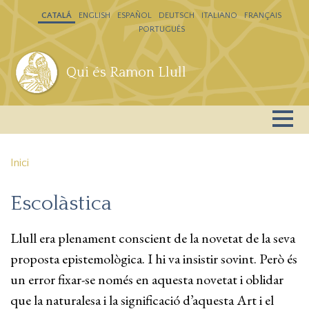
Vés al contingut
CATALÁ
ENGLISH
ESPAÑOL
DEUTSCH
ITALIANO
FRANÇAIS
PORTUGUÊS
Qui és Ramon Llull
Inici
Escolàstica
Llull era plenament conscient de la novetat de la seva
proposta epistemològica. I hi va insistir sovint. Però és
un error fixar-se només en aquesta novetat i oblidar
que la naturalesa i la significació d’aquesta Art i el